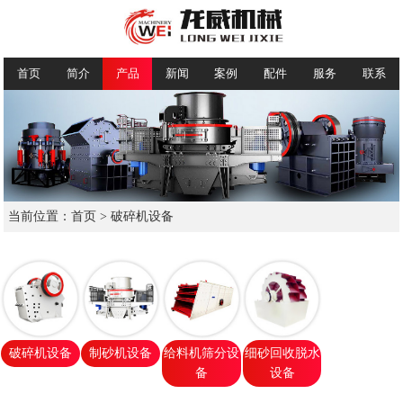
首页
简介
产品
新闻
案例
配件
服务
联系
当前位置：
首页
> 破碎机设备
破碎机设备
制砂机设备
给料机筛分设
细砂回收脱水
备
设备