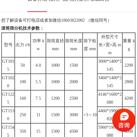
想了解设备可打电话或者加微信18603822002 （微信同号）
滚筒筛分机技术参数：
外型尺寸
功率 k
筛筒直径
筛筒长度
筛下粒
重量 k
型号
出力 t/h
长×宽×高 m
w
mm
mm
度 mm
g
m
GT101
3000*1400*2
50
4.0
1000
1500
2200
5
145
GT102
3460*1400*2
100
5.5
1000
2000
2800
0
145
GT122
4146*1600*2
160
7.5
1200
2500
4200
5
680
GT153
4460*1900*2
250
11
1500
3000
<3～10
5100
0
820
GT154
5960*1900*3
350
15
1500
4500
6000
5
080